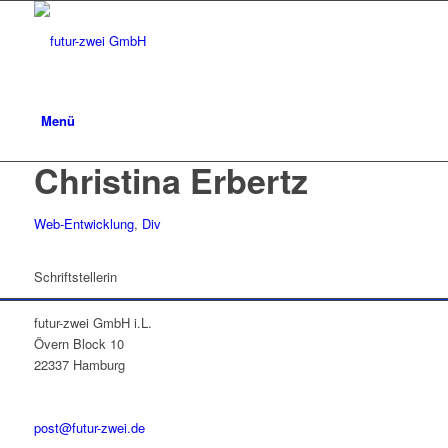
Menü
Christina Erbertz
Web-Entwicklung
,
Div
Schriftstellerin
futur-zwei GmbH i.L.
Övern Block 10
22337 Hamburg
post@futur-zwei.de